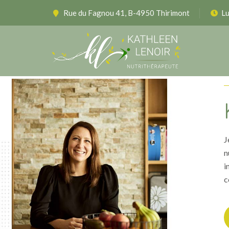
Rue du Fagnou 41, B-4950 Thirimont
Lu
J
n
i
c