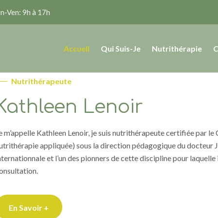
n-Ven: 9h à 17h
Accueil
Qui Suis-Je
Nutrithérapie
C
Nutrithérapeute
Kathleen Lenoir
e m’appelle Kathleen Lenoir, je suis nutrithérapeute certifiée par 
utrithérapie appliquée) sous la direction pédagogique du docteur
nternationnale et l’un des pionners de cette discipline pour laquelle 
onsultation.
En Savoir +