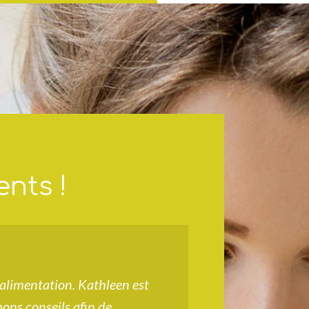
ents !
alimentation. Kathleen est
Je recommande
bons conseils afin de
la Nutrition. T