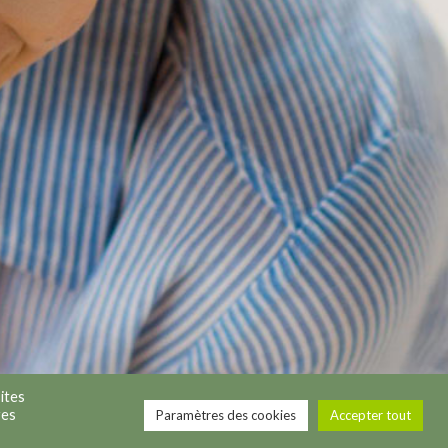
le vous accompagne avec douceur et bienveillance
tation plus saine pour votre corps et votre esprit,
tant votre rythme. Les conseils prodigués sont très
ppréciés dans la vie quotidienne souvent bien
ivis permettent de se sentir motivé et boosté sur
 Une chance d'avoir croisé son chemin. Alors,
ites
res
Paramètres des cookies
Accepter tout
Politique de confidentialité
Politique des cookies