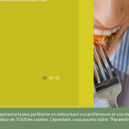
passionnée, el
vers une alimen
tout en respec
pratiques et a
chargée. Les su
le long terme.
n'hésitez pas.
Anne
expérience la plus pertinente en mémorisant vos préférences et vos vis
lisation de TOUS les cookies. Cependant, vous pouvez visiter "Paramèt
s.